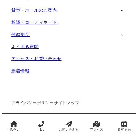
貸室・ホールのご案内
相談・コーディネート
登録制度
よくある質問
アクセス・お問い合わせ
新着情報
プライバシーポリシー
サイトマップ
Copyright ©
一般財団法人明石コミュニティ創造協会
All Rights Reserved.
HOME
TEL
お問い合わせ
アクセス
貸室予約