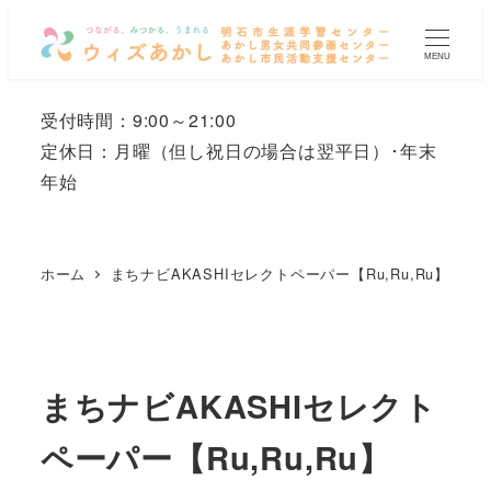
メ
イ
MENU
ン
コ
受付時間：9:00～21:00
ン
定休日：月曜
（但し祝日の場合は翌平日）
･年末
テ
年始
ン
ツ
へ
ホーム
まちナビAKASHIセレクトペーパー【Ru,Ru,Ru】
移
動
まちナビAKASHIセレクト
ペーパー【Ru,Ru,Ru】