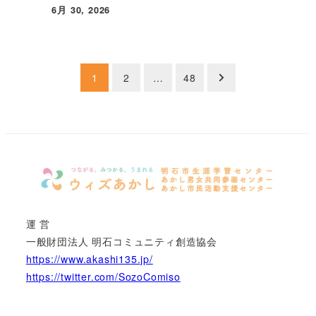
6月 30, 2026
投稿日
投
1
2
…
48
稿
の
ペ
ー
ジ
運 営
一般財団法人 明石コミュニティ創造協会
送
https://www.akashi135.jp/
り
https://twitter.com/SozoComiso