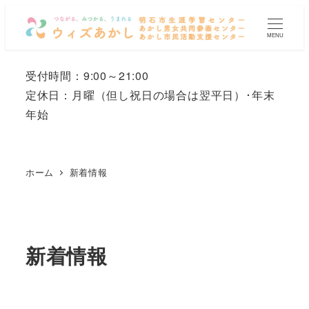
メ
イ
MENU
ン
コ
受付時間：9:00～21:00
ン
定休日：月曜
（但し祝日の場合は翌平日）
･年末
テ
年始
ン
ツ
へ
ホーム
新着情報
移
動
新着情報