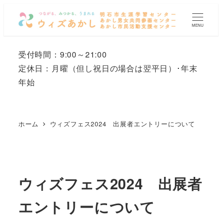
メ
イ
MENU
ン
コ
受付時間：9:00～21:00
ン
定休日：月曜
（但し祝日の場合は翌平日）
･年末
テ
年始
ン
ツ
へ
ホーム
ウィズフェス2024 出展者エントリーについて
移
動
ウィズフェス2024 出展者
エントリーについて