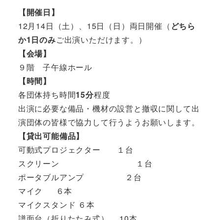
【開催日】
12月14日（土）、15日（日）両日開催（
どちら
か1日のみ
ご出演いただけます。）
【会場】
９階 子午線ホール
【時間】
各団体持ち時間
15分
程度
出演に必要な備品・機材の設営と撤収に関して出
演団体の皆様で協力して行うようお願いします。
【貸出可能備品】
可動式プロジェクター １台
スクリーン １台
ポータブルアンプ ２台
マイク ６本
マイクスタンド ６本
譜面台（折りたたみ式） 10本