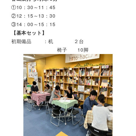
①10：30～11：45
②12：15～13：30
③14：00～15：15
【基本セット】
初期備品 ：机 ２台
椅子 10脚