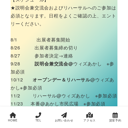
★説明会兼交流会およびリハーサルへのご参加は
必須となります。日程をよくご確認の上、エント
リーください。
8/1 出展者募集開始
8/26 出展者募集締め切り
8/27 参加者決定→連絡
9/28
説明会兼交流会@
ウィズあかし ※参
加必須
10/12
オープンデー＆リハーサル
@ウィズあ
かし※参加必須
11/2 リハーサル@ウィズあかし ※参加必須
11/23 本番@あかし市民広場 ※参加必須
トップに戻る
お問い合わせ
HOME
TEL
お問い合わせ
アクセス
貸室予約