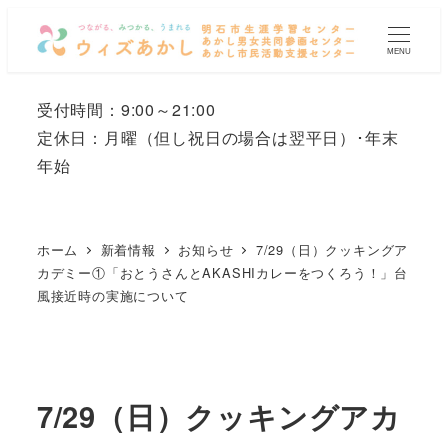
メ
イ
MENU
ン
コ
受付時間：9:00～21:00
ン
定休日：月曜
（但し祝日の場合は翌平日）
･年末
テ
年始
ン
ツ
へ
ホーム
新着情報
お知らせ
7/29（日）クッキングア
移
カデミー①「おとうさんとAKASHIカレーをつくろう！」台
風接近時の実施について
動
7/29（日）クッキングアカ