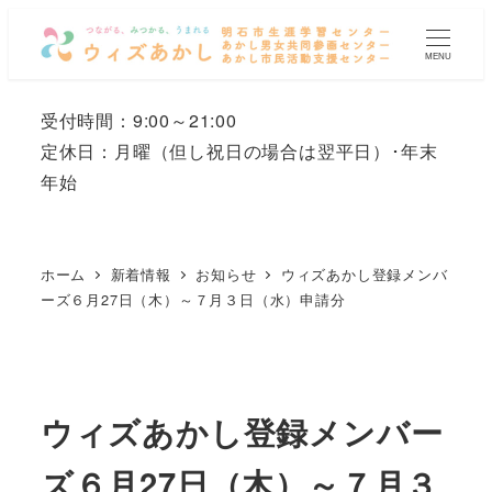
メ
イ
MENU
ン
コ
受付時間：9:00～21:00
ン
定休日：月曜
（但し祝日の場合は翌平日）
･年末
テ
年始
ン
ツ
へ
ホーム
新着情報
お知らせ
ウィズあかし登録メンバ
移
ーズ６月27日（木）～７月３日（水）申請分
動
ウィズあかし登録メンバー
ズ６月27日（木）～７月３