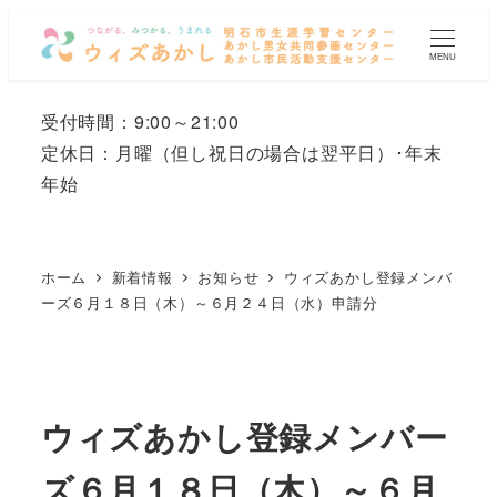
メ
イ
MENU
ン
コ
受付時間：9:00～21:00
ン
定休日：月曜
（但し祝日の場合は翌平日）
･年末
テ
年始
ン
ツ
へ
ホーム
新着情報
お知らせ
ウィズあかし登録メンバ
移
ーズ６月１８日（木）～６月２４日（水）申請分
動
ウィズあかし登録メンバー
ズ６月１８日（木）～６月