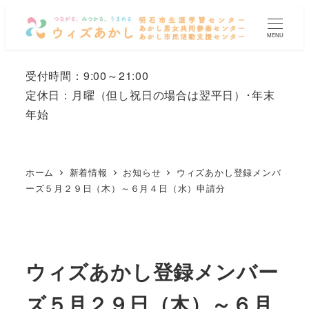
メ
イ
MENU
ン
コ
受付時間：9:00～21:00
ン
定休日：月曜
（但し祝日の場合は翌平日）
･年末
テ
年始
ン
ツ
へ
ホーム
新着情報
お知らせ
ウィズあかし登録メンバ
移
ーズ５月２９日（木）～６月４日（水）申請分
動
ウィズあかし登録メンバー
ズ５月２９日（木）～６月