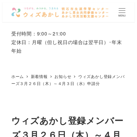
メ
イ
MENU
ン
コ
受付時間：9:00～21:00
ン
定休日：月曜
（但し祝日の場合は翌平日）
･年末
テ
年始
ン
ツ
へ
ホーム
新着情報
お知らせ
ウィズあかし登録メンバ
移
ーズ３月２６日（木）～４月３日（水）申請分
動
ウィズあかし登録メンバー
ズ３月２６日（木）～４月