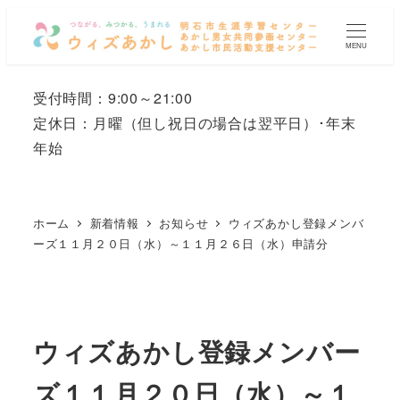
メ
イ
MENU
ン
コ
受付時間：9:00～21:00
ン
定休日：月曜
（但し祝日の場合は翌平日）
･年末
テ
年始
ン
ツ
へ
ホーム
新着情報
お知らせ
ウィズあかし登録メンバ
移
ーズ１１月２０日（水）～１１月２６日（水）申請分
動
ウィズあかし登録メンバー
ズ１１月２０日（水）～１