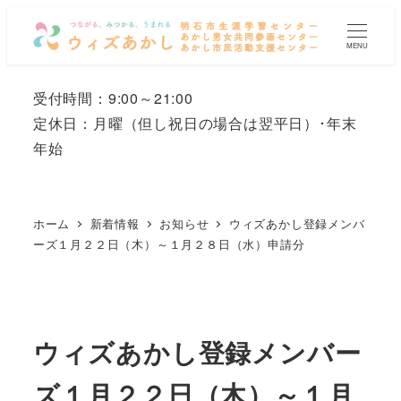
メ
イ
MENU
ン
コ
受付時間：9:00～21:00
ン
定休日：月曜
（但し祝日の場合は翌平日）
･年末
テ
年始
ン
ツ
へ
ホーム
新着情報
お知らせ
ウィズあかし登録メンバ
移
ーズ１月２２日（木）～１月２８日（水）申請分
動
ウィズあかし登録メンバー
ズ１月２２日（木）～１月