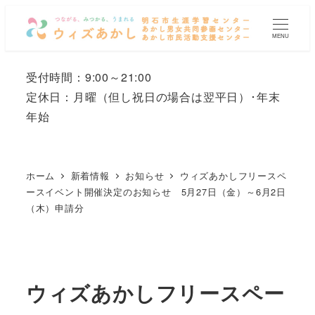
メ
イ
MENU
ン
コ
受付時間：9:00～21:00
ン
定休日：月曜
（但し祝日の場合は翌平日）
･年末
テ
年始
ン
ツ
へ
ホーム
新着情報
お知らせ
ウィズあかしフリースペ
移
ースイベント開催決定のお知らせ 5月27日（金）～6月2日
（木）申請分
動
ウィズあかしフリースペー