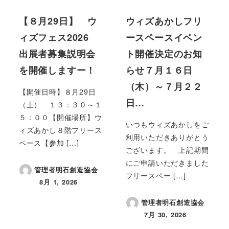
【８月29日】 ウ
ウィズあかしフリ
ィズフェス2026
ースペースイベン
出展者募集説明会
ト開催決定のお知
を開催しますー！
らせ７月１６日
（木）～７月２２
【開催日時】８月29日
日…
（土） １３：３０～１
５：００【開催場所】ウ
いつもウィズあかしをご
ィズあかし８階フリース
利用いただきありがとう
ペース【参加 […]
ございます。 上記期間
にご申請いただきました
管理者明石創造協会
フリースペー […]
8月 1, 2026
投稿日
管理者明石創造協会
7月 30, 2026
投稿日