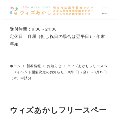
メ
イ
MENU
ン
コ
受付時間：9:00～21:00
ン
定休日：月曜
（但し祝日の場合は翌平日）
･年末
テ
年始
ン
ツ
へ
ホーム
新着情報
お知らせ
ウィズあかしフリースペ
移
ースイベント開催決定のお知らせ 8月6日（金）～8月12日
（木）申請分
動
ウィズあかしフリースペー