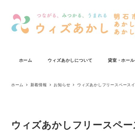
メ
イ
ン
コ
ン
テ
ン
ホーム
ウィズあかしについて
貸室・ホール
ツ
へ
移
ホーム
新着情報
お知らせ
ウィズあかしフリースペース
動
ウィズあかしフリースペー