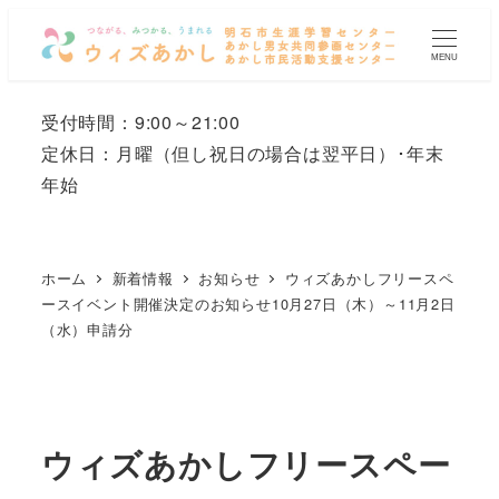
メ
イ
MENU
ン
コ
受付時間：9:00～21:00
ン
定休日：月曜
（但し祝日の場合は翌平日）
･年末
テ
年始
ン
ツ
へ
ホーム
新着情報
お知らせ
ウィズあかしフリースペ
移
ースイベント開催決定のお知らせ10月27日（木）～11月2日
（水）申請分
動
ウィズあかしフリースペー