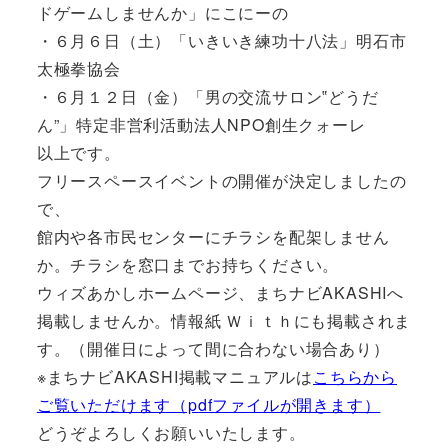
ドゲームしませんか」にこにーの
・６月６日（土）「いきいき練功十八法」明石市
太極拳協会
・６月１２日（金）「男の交流サロン‟どうだ
ん”」特定非営利活動法人NPO創生クォーレ
以上です。
フリースペースイベントの開催が決定しましたの
で、
館内や各市民センターにチラシを配架しません
か。チラシを窓口までお持ちください。
ウィズあかしホームページ、まちナビAKASHIへ
掲載しませんか。情報紙 Ｗｉｔｈにも掲載されま
す。（開催日によって間に合わない場合あり）
※まちナビAKASHI掲載マニュアルは
こちらから
ご覧いただけます（pdfファイルが開きます）
どうぞよろしくお願いいたします。