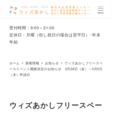
メ
イ
MENU
ン
コ
受付時間：9:00～21:00
ン
定休日：月曜
（但し祝日の場合は翌平日）
･年末
テ
年始
ン
ツ
へ
ホーム
新着情報
お知らせ
ウィズあかしフリースペ
移
ースイベント開催決定のお知らせ 2月28日（金）～3月5日
（木）申請分
動
ウィズあかしフリースペー