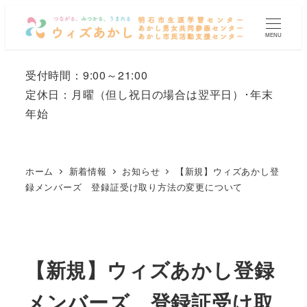
メ
イ
MENU
ン
コ
受付時間：9:00～21:00
ン
定休日：月曜
（但し祝日の場合は翌平日）
･年末
テ
年始
ン
ツ
へ
ホーム
新着情報
お知らせ
【新規】ウィズあかし登
移
録メンバーズ 登録証受け取り方法の変更について
動
【新規】ウィズあかし登録
メンバーズ 登録証受け取