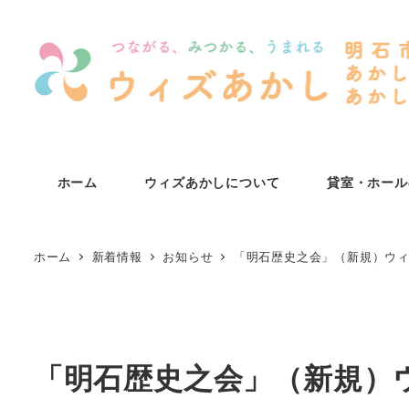
メ
イ
ン
コ
ン
テ
ン
ホーム
ウィズあかしについて
貸室・ホール
ツ
へ
移
ホーム
新着情報
お知らせ
「明石歴史之会」（新規）ウィ
動
「明石歴史之会」（新規）