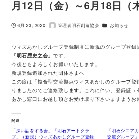
月12日（金）～6月18日（
カテゴリー
6月 23, 2020
管理者明石創造協会
お知らせ
投稿日
著
者
ウィズあかしグループ登録制度に新規のグループ登録
「明石歴史之会」
です。
今後ともよろしくお願いいたします。
新規登録追加された団体さまへ
この度は「複合型交流拠点ウィズあかしのグループ登
りましたのでご連絡致します。これに伴い、登録証（有効期
あかし窓口にお越し頂きお受け取り下さいますようお
関連
「深い話をする会」「明石アートクラ
「明石シニア
ブ」（新規）ウィズあかしグループ登録
交流グループ