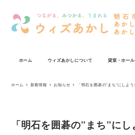
メ
イ
ン
コ
ン
テ
ン
ホーム
ウィズあかしについて
貸室・ホール
ツ
へ
移
ホーム
新着情報
お知らせ
「明石を囲碁の”まち”にしよ
動
「明石を囲碁の”まち”に