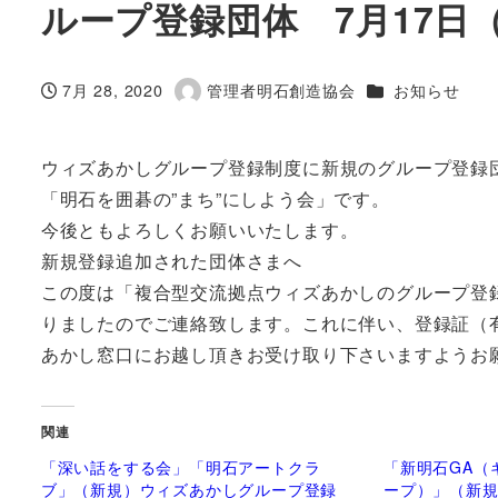
ループ登録団体 7月17日
カテゴリー
7月 28, 2020
管理者明石創造協会
お知らせ
投稿日
著
者
ウィズあかしグループ登録制度に新規のグループ登録
「明石を囲碁の”まち”にしよう会」です。
今後ともよろしくお願いいたします。
新規登録追加された団体さまへ
この度は「複合型交流拠点ウィズあかしのグループ登
りましたのでご連絡致します。これに伴い、登録証（有効期
あかし窓口にお越し頂きお受け取り下さいますようお
関連
「深い話をする会」「明石アートクラ
「新明石GA（
ブ」（新規）ウィズあかしグループ登録
ープ）」（新