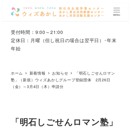
メ
イ
MENU
ン
コ
受付時間：9:00～21:00
ン
定休日：月曜
（但し祝日の場合は翌平日）
･年末
テ
年始
ン
ツ
へ
ホーム
新着情報
お知らせ
「明石しごせんロマン
移
塾」（新規）ウィズあかしグループ登録団体 2月26日
（金）～3月4日（木）申請分
動
「明石しごせんロマン塾」