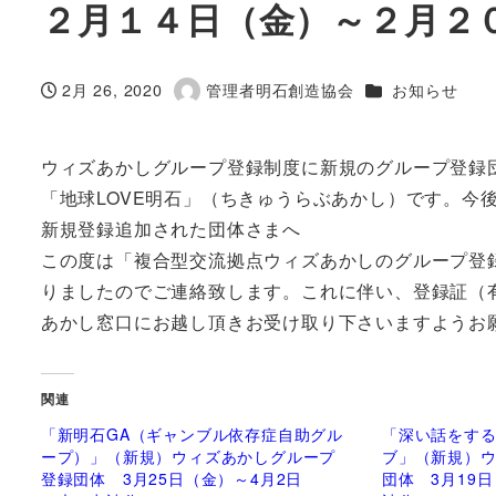
２月１４日（金）～２月２
カテゴリー
2月 26, 2020
管理者明石創造協会
お知らせ
投稿日
著
者
ウィズあかしグループ登録制度に新規のグループ登録
「地球LOVE明石」（ちきゅうらぶあかし）です。今
新規登録追加された団体さまへ
この度は「複合型交流拠点ウィズあかしのグループ登
りましたのでご連絡致します。これに伴い、登録証（有効期
あかし窓口にお越し頂きお受け取り下さいますようお
関連
「新明石GA（ギャンブル依存症自助グル
「深い話をす
ープ）」（新規）ウィズあかしグループ
ブ」（新規）
登録団体 3月25日（金）～4月2日
団体 3月19