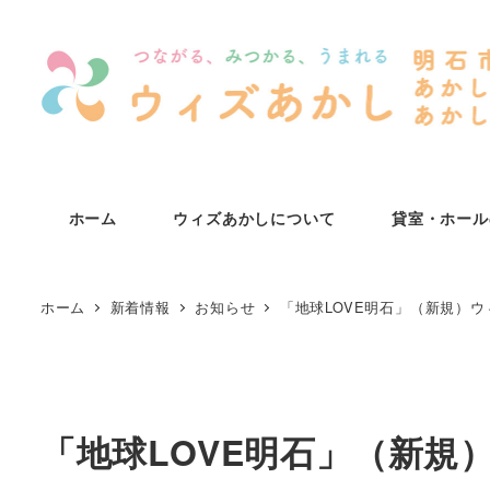
メ
イ
ン
コ
ン
テ
ン
ホーム
ウィズあかしについて
貸室・ホール
ツ
へ
移
ホーム
新着情報
お知らせ
「地球LOVE明石」（新規）
動
「地球LOVE明石」（新