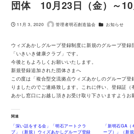
団体 10月23日（金）～1
カテゴリー
11月 3, 2020
管理者明石創造協会
お知らせ
投稿日
著
者
ウィズあかしグループ登録制度に新規のグループ登録
「いきいき健康クラブ」です。
今後ともよろしくお願いいたします。
新規登録追加された団体さまへ
この度は「複合型交流拠点ウィズあかしのグループ登
りましたのでご連絡致します。これに伴い、登録証（有効期
あかし窓口にお越し頂きお受け取り下さいますようお
関連
「深い話をする会」「明石アートクラ
「新明石GA（
ブ」（新規）ウィズあかしグループ登録
ープ）」（新