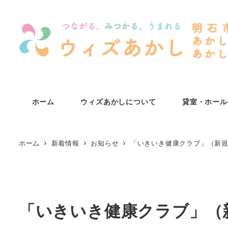
メ
イ
ン
コ
ン
テ
ン
ホーム
ウィズあかしについて
貸室・ホール
ツ
へ
移
ホーム
新着情報
お知らせ
「いきいき健康クラブ」（新規
動
「いきいき健康クラブ」（